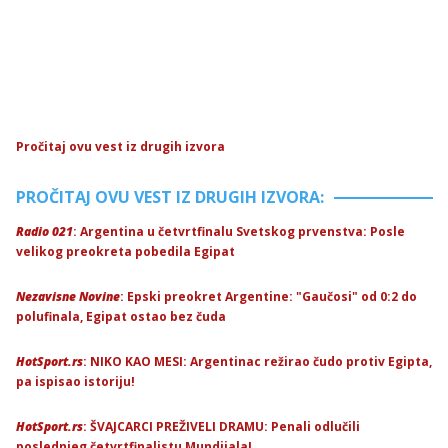
Pročitaj ovu vest iz drugih izvora
PROČITAJ OVU VEST IZ DRUGIH IZVORA:
Radio 021
: Argentina u četvrtfinalu Svetskog prvenstva: Posle
velikog preokreta pobedila Egipat
Nezavisne Novine
: Epski preokret Argentine: "Gaučosi" od 0:2 do
polufinala, Egipat ostao bez čuda
HotSport.rs
: NIKO KAO MESI: Argentinac režirao čudo protiv Egipta,
pa ispisao istoriju!
HotSport.rs
: ŠVAJCARCI PREŽIVELI DRAMU: Penali odlučili
poslednjeg četvrtfinalistu Mundijala!