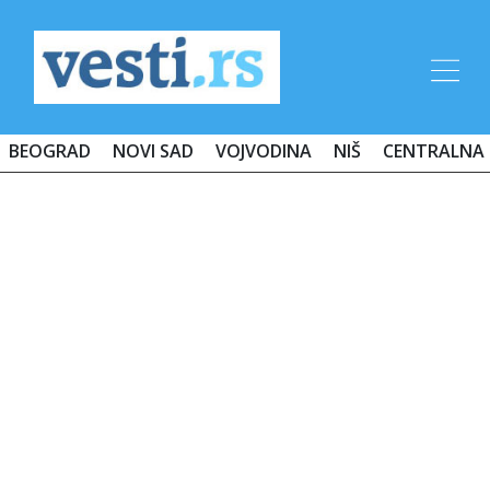
BEOGRAD
NOVI SAD
VOJVODINA
NIŠ
CENTRALNA 