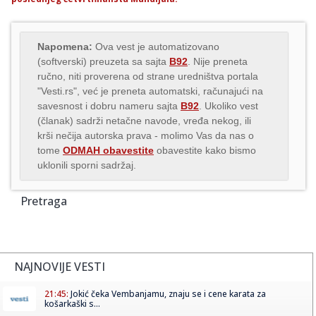
Napomena:
Ova vest je automatizovano
(softverski) preuzeta sa sajta
B92
. Nije preneta
ručno, niti proverena od strane uredništva portala
"Vesti.rs", već je preneta automatski, računajući na
savesnost i dobru nameru sajta
B92
. Ukoliko vest
(članak) sadrži netačne navode, vređa nekog, ili
krši nečija autorska prava - molimo Vas da nas o
tome
ODMAH obavestite
obavestite kako bismo
uklonili sporni sadržaj.
Pretraga
NAJNOVIJE VESTI
21:45:
Jokić čeka Vembanjamu, znaju se i cene karata za
košarkaški s...