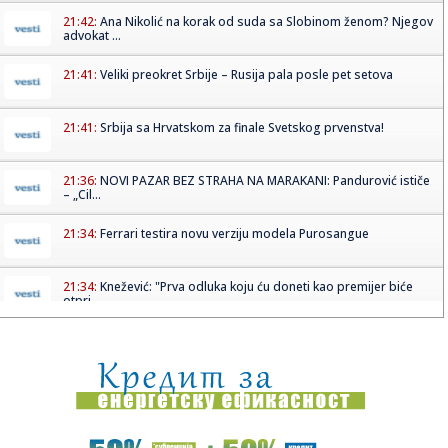
21:42:
Ana Nikolić na korak od suda sa Slobinom ženom? Njegov
advokat ...
21:41:
Veliki preokret Srbije – Rusija pala posle pet setova
21:41:
Srbija sa Hrvatskom za finale Svetskog prvenstva!
21:36:
NOVI PAZAR BEZ STRAHA NA MARAKANI: Pandurović ističe
– „Cil...
21:34:
Ferrari testira novu verziju modela Purosangue
21:34:
Knežević: "Prva odluka koju ću doneti kao premijer biće
otpri...
21:32:
MUP apelovao na posetioce Sabora trubača u Guči: Ne
vozite pija...
21:31:
Litvanija srušila Srbiju na startu Evrobasketa – dominirao
Ša...
21:31:
Da li je ovo najbizarniji film godine?; "Pljušte" reakcije na