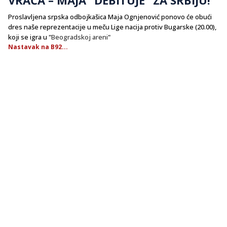
Proslavljena srpska odbojkašica Maja Ognjenović ponovo će obući
dres naše reprezentacije u meču Lige nacija protiv Bugarske (20.00),
koji se igra u "
Beogradskoj areni
"
Nastavak na B92...