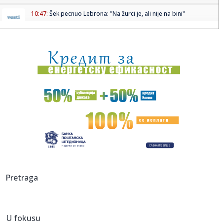
10:47:
Šek pecnuo Lebrona: "Na žurci je, ali nije na bini"
10:44:
Насукала се једрилица на Наксосу, ...
10:45:
Haos u emisiji "Narod pita": Maja brutalno udarila na
Staniju, pa...
10:44:
Nemački novinar ponizio Georgieva: "Drago mi je da
veruješ u sv...
10:40:
Мина Станковић: Увек улазим у трку ...
10:42:
FOTO, VIDEO: Kod Koloseuma otkrivena građevina iz
drugog veka - ...
10:40:
Dačić: Vatrgasci-spasioci danima rade u teškim uslovima,
Pretraga
neće...
10:38:
Анализирана вода са јавних чесми: ...
U fokusu