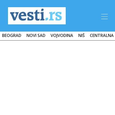
BEOGRAD
NOVI SAD
VOJVODINA
NIŠ
CENTRALNA 