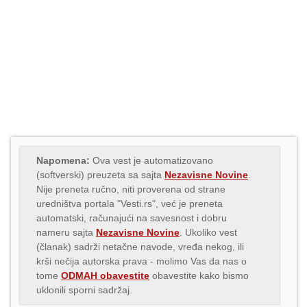
Napomena:
Ova vest je automatizovano
(softverski) preuzeta sa sajta
Nezavisne Novine
.
Nije preneta ručno, niti proverena od strane
uredništva portala "Vesti.rs", već je preneta
automatski, računajući na savesnost i dobru
nameru sajta
Nezavisne Novine
. Ukoliko vest
(članak) sadrži netačne navode, vređa nekog, ili
krši nečija autorska prava - molimo Vas da nas o
tome
ODMAH obavestite
obavestite kako bismo
uklonili sporni sadržaj.