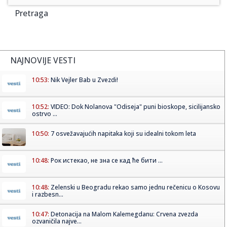
Pretraga
NAJNOVIJE VESTI
10:53:
Nik Vejler Bab u Zvezdi!
10:52:
VIDEO: Dok Nolanova "Odiseja" puni bioskope, sicilijansko
ostrvo ...
10:50:
7 osvežavajućih napitaka koji su idealni tokom leta
10:48:
Рок истекао, не зна се кад ће бити ...
10:48:
Zelenski u Beogradu rekao samo jednu rečenicu o Kosovu
i razbesn...
10:47:
Detonacija na Malom Kalemegdanu: Crvena zvezda
ozvaničila najve...