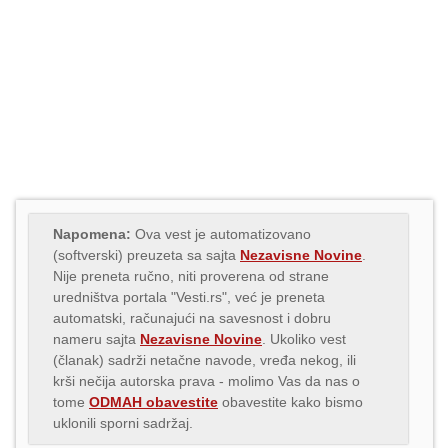
Napomena:
Ova vest je automatizovano
(softverski) preuzeta sa sajta
Nezavisne Novine
.
Nije preneta ručno, niti proverena od strane
uredništva portala "Vesti.rs", već je preneta
automatski, računajući na savesnost i dobru
nameru sajta
Nezavisne Novine
. Ukoliko vest
(članak) sadrži netačne navode, vređa nekog, ili
krši nečija autorska prava - molimo Vas da nas o
tome
ODMAH obavestite
obavestite kako bismo
uklonili sporni sadržaj.