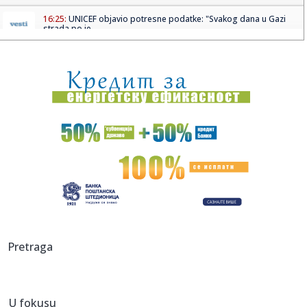
16:25:
UNICEF objavio potresne podatke: "Svakog dana u Gazi
strada po je...
16:24:
Tea Tairović i suprug doživeli saobraćajku u Budvi!
Automobil ...
16:24:
Srbija ide na Svetsko prvenstvo – Poljaci pali u "Pioniru"
16:23:
Sedmica od ponedeljka menja trasu
16:21:
LDK i Samoopredjeljenje bez političkog dogovora pred
istek roka ...
16:21:
Bio je jedan od najboljih u Evroligi – sada se vratio na
mesto ...
16:20:
SKANDAL: Jedan od najpoznatijih sudija sa Balkana
Pretraga
brutalno pretu...
16:14:
Sprema se nova imunizacija: Uskoro vakcinacija zbog
novog soja om...
U fokusu