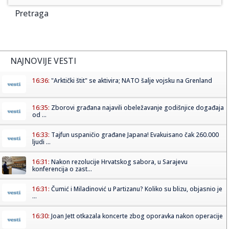
Pretraga
NAJNOVIJE VESTI
16:36:
"Arktički štit" se aktivira; NATO šalje vojsku na Grenland
16:35:
Zborovi građana najavili obeležavanje godišnjice događaja
od ...
16:33:
Tajfun uspaničio građane Japana! Evakuisano čak 260.000
ljudi ...
16:31:
Nakon rezolucije Hrvatskog sabora, u Sarajevu
konferencija o zast...
16:31:
Čumić i Miladinović u Partizanu? Koliko su blizu, objasnio je
...
16:30:
Joan Jett otkazala koncerte zbog oporavka nakon operacije