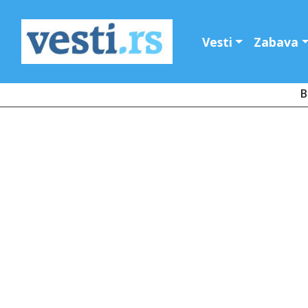
Vesti
Zabava
B