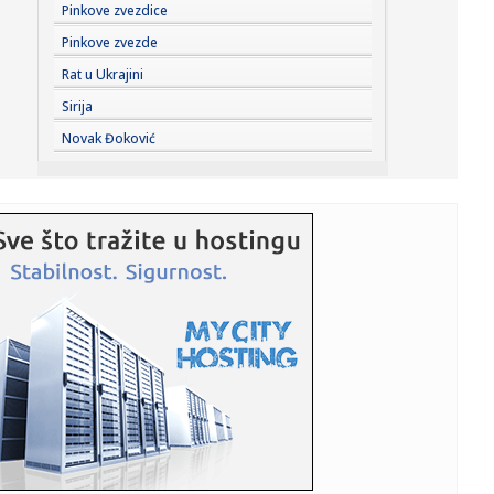
23:25:
MUP: Aktivna četiri veća požara, najveći izbio u mestu
Pinkove zvezdice
Šumar...
Pinkove zvezde
23:24:
Ako ste planirali da kupite polovan automobil u Nemačkoj,
Rat u Ukrajini
pogled...
Sirija
23:22:
KAKVA PORUKA PRED NASTAVAK SEZONE: Srbija nadigrala
Novak Đoković
Rusiju posle ...
23:21:
Nestao nakit vrijedan 10.000 evra: Snimak otkrio krajnje
neobičn...
23:21:
Krvoproliće u Gracu: Turčin izbo muškarca iz BiH i još
dvojic...
23:21:
Španija od subote uvodi kontrole za putnike iz Italije: Evo
šta...
23:21:
Pucano na vilu bogatog srpskog trgovca nekretninama u
Minhenu
23:21:
Ako vam nije do vježbanja, ova dvominutna aktivnost
može biti o...
23:21:
Teška saobraćajka u Prijedoru: Povrijeđen vozač motora