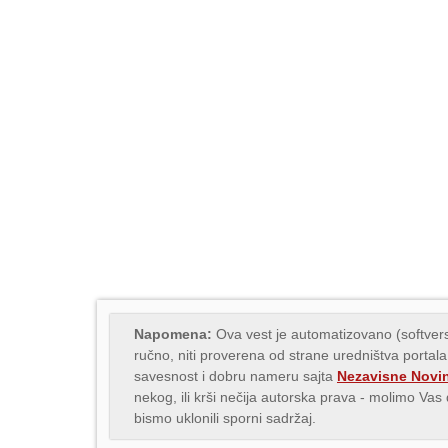
Napomena:
Ova vest je automatizovano (softvers
ručno, niti proverena od strane uredništva portala
savesnost i dobru nameru sajta
Nezavisne Novi
nekog, ili krši nečija autorska prava - molimo Va
bismo uklonili sporni sadržaj.