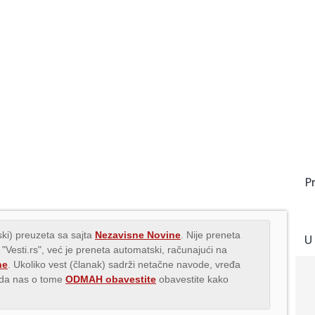
P
ki) preuzeta sa sajta
Nezavisne Novine
. Nije preneta
U
 "Vesti.rs", već je preneta automatski, računajući na
ne
. Ukoliko vest (članak) sadrži netačne navode, vređa
s da nas o tome
ODMAH obavestite
obavestite kako