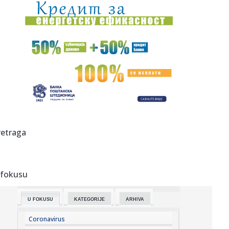
23:47:
Srpkinje pronašle novčanik u Čanju, pa uradile nešto što je
...
23:46:
Detalji drame na nemačkom aerodromu: Vozač nogom
izbacio dron s...
23:42:
Kraj za Aleksandru i Anu: Eliminisane već na startu
23:35:
"Nema lakih utakmica, ali mi smo Vojvodina"
23:33:
Ribakina sigurna u Torontu
retraga
23:32:
Brenin potez posle pada razbesneo javnost: Devojka joj
pružila r...
 fokusu
23:29:
Američki Senat usvojio zakon o sankcijama Rusiji usmjeren
na ene...
U FOKUSU
KATEGORIJE
ARHIVA
23:27:
Hitno se oglasili Rusi: "Provokacija!"
Coronavirus