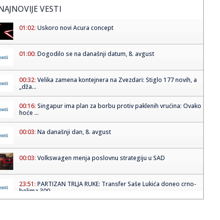
NAJNOVIJE VESTI
01:02:
Uskoro novi Acura concept
01:00:
Dogodilo se na današnji datum, 8. avgust
00:32:
Velika zamena kontejnera na Zvezdari: Stiglo 177 novih, a
„dža...
00:16:
Singapur ima plan za borbu protiv paklenih vrućina: Ovako
hoće ...
00:03:
Na današnji dan, 8. avgust
00:03:
Volkswagen menja poslovnu strategiju u SAD
23:51:
PARTIZAN TRLJA RUKE: Transfer Saše Lukića doneo crno-
belima 300...
23:48:
Otišao iz Arsenala pre nego što su podigli trofej – vratio
se...