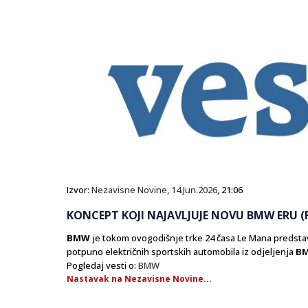
Izvor:
Nezavisne Novine
,
14.Jun.2026
, 21:06
KONCEPT KOJI NAJAVLJUJE NOVU BMW ERU (
BMW
je tokom ovogodišnje trke 24 časa Le Mana predstav
potpuno električnih sportskih automobila iz odjeljenja
B
Pogledaj vesti o:
BMW
Nastavak na Nezavisne Novine...