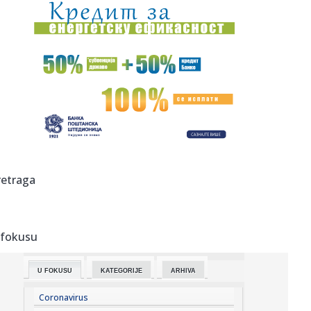
10:57:
Obustavljen saobraćaj između Gaja i Šumarka zbog
požara u Del...
10:54:
Гоф, Осака и Бенчић прошле у осмину ...
10:51:
У Великој Британији годишње се ...
10:53:
Dinamo doveo pojačanje iz PSŽ-a!
10:51:
Palo priznanje na opozicionoj televiziji: Blokaderima
retraga
postavili u...
10:51:
Vučević poslao poruku državnim organima BiH i srušio laži
o ...
 fokusu
10:47:
Веома висок ризик од пожара на ...
U FOKUSU
KATEGORIJE
ARHIVA
10:49:
Migrantska tragedija: Čak 96 ljudi stradalo pokušavajući
da do...
Coronavirus