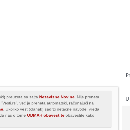
P
ki) preuzeta sa sajta
Nezavisne Novine
. Nije preneta
U
 "Vesti.rs", već je preneta automatski, računajući na
ne
. Ukoliko vest (članak) sadrži netačne navode, vređa
s da nas o tome
ODMAH obavestite
obavestite kako