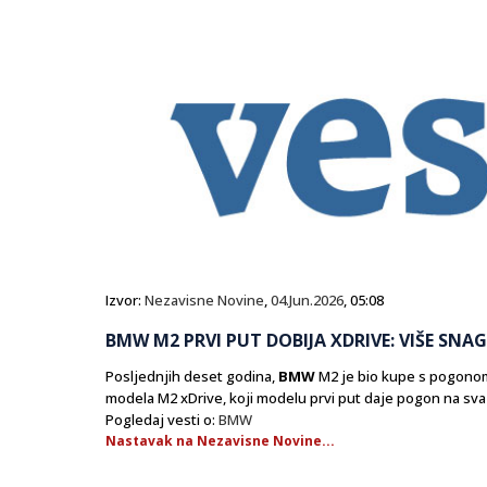
Izvor:
Nezavisne Novine
,
04.Jun.2026
, 05:08
BMW M2 PRVI PUT DOBIJA XDRIVE: VIŠE SNAG
Posljednjih deset godina,
BMW
M2 je bio kupe s pogonom
modela M2 xDrive, koji modelu prvi put daje pogon na sva če
Pogledaj vesti o:
BMW
Nastavak na Nezavisne Novine...