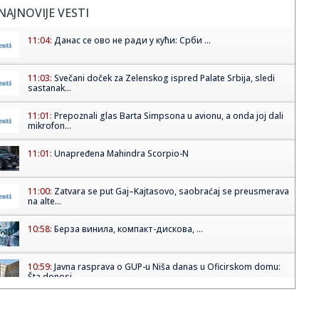
NAJNOVIJE VESTI
11:04:
Данас се ово не ради у кући: Срби ...
11:03:
Svečani doček za Zelenskog ispred Palate Srbija, sledi
sastanak...
11:01:
Prepoznali glas Barta Simpsona u avionu, a onda joj dali
mikrofon...
11:01:
Unapređena Mahindra Scorpio-N
11:00:
Zatvara se put Gaj–Kajtasovo, saobraćaj se preusmerava
na alte...
10:58:
Берза винила, компакт-дискова, ...
10:59:
Javna rasprava o GUP-u Niša danas u Oficirskom domu:
Šta donosi...
10:58:
ŽELEZNIČAR VEZAO KOKOVIĆA DO 2028: Trener koji je
ispisao isto...