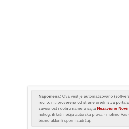
Napomena:
Ova vest je automatizovano (softvers
ručno, niti proverena od strane uredništva portala
savesnost i dobru nameru sajta
Nezavisne Novi
nekog, ili krši nečija autorska prava - molimo Va
bismo uklonili sporni sadržaj.