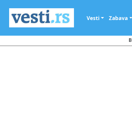
Vesti
Zabava
B