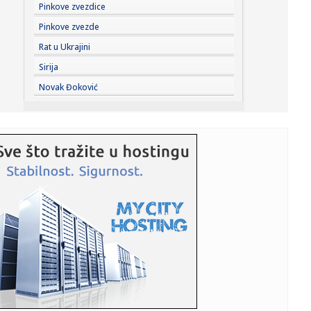
10:47:
Infantino negira da je UEFA podmićivala njegovu navodnu
Pinkove zvezdice
'ljubav...
Pinkove zvezde
10:46:
ANEM ALARM: Nove pretnje Veranu Matiću vešanjem,
Rat u Ukrajini
javnom egzekuc...
Sirija
10:43:
U subotu pripremna utakmica rukometaša Dubočice i
Novak Đoković
Železničara...
10:41:
Вучић данас са Зеленским у Палати ...
10:42:
Đoković: "Taj poraz me je uništio"
10:37:
POČINJE NOVA SEZONA PORTUGALSKE LIGE – SPORTING
BRANI TRON, BE...
10:37:
Hiljadu pršuta zaplenjeno u Hrvatskoj, inspektori istražuju
por...
10:37:
Vučić sa Zelenskim u Palati Srbija: Počinje svečana
ceremonij...
10:35:
Vučić dočekao Zelenskog u Palati "Srbija": Sledi razgovor
lide...