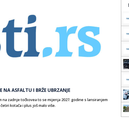
E NA ASFALTU I BRŽE UBRZANJE
 na zadnje točkovea to se mijenja 2027. godine s lansiranjem
tiri kotača i plus još malo više.