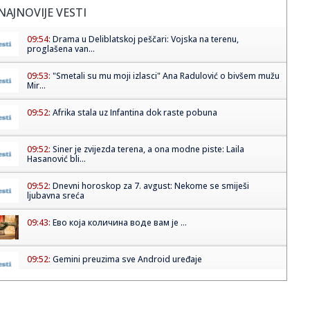
NAJNOVIJE VESTI
09:54:
Drama u Deliblatskoj peščari: Vojska na terenu,
proglašena van...
09:53:
"Smetali su mu moji izlasci" Ana Radulović o bivšem mužu
Mir...
09:52:
Afrika stala uz Infantina dok raste pobuna
09:52:
Siner je zvijezda terena, a ona modne piste: Laila
Hasanović bli...
09:52:
Dnevni horoskop za 7. avgust: Nekome se smiješi
ljubavna sreća
09:43:
Ево која количина воде вам је ...
09:52:
Gemini preuzima sve Android uređaje
09:52:
Leskovac: Vlada Srbije dala saglasnost za saradnju
između Leskov...