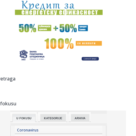
09:44:
ОБУСТАВЉЕНА ПЛОВИДБА НА КАНАЛИМА У ...
09:51:
Ove namirnice mogu pomoći u gubitku kilograma
09:51:
Originalna leskovačka mućkalica: Stari recept sa juga
Srbije
09:51:
Eksplodirao kod Gatuza, a sada pakuje kofere: Petar
Ratkov pred t...
09:51:
Leskovac: Prethodnih dana jedna saobraćajna nezgoda
retraga
09:51:
Geddy Lee, Alex Lifeson i poznati bubnjari odaju počast
Neil Pea...
 fokusu
09:51:
Još jedan Hrvat postao košarkaški brucoš u 24. godini!
U FOKUSU
KATEGORIJE
ARHIVA
09:51:
Sladić najavio promjenu: Temperatura pada za 5 do 7
stepeni, ali...
Coronavirus