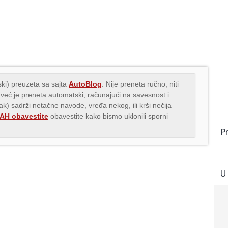
ki) preuzeta sa sajta
AutoBlog
. Nije preneta ručno, niti
 već je preneta automatski, računajući na savesnost i
nak) sadrži netačne navode, vređa nekog, ili krši nečija
H obavestite
obavestite kako bismo uklonili sporni
P
U