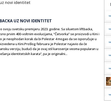
TBACKA UZ NOVI IDENTITET
vio svoju svetsku premijeru 2023. godine. Sa siluetom liftbacka,
no prvim 400-voltnim evolucijama, “Četvorka” se proizvodi u Kini i
: bio je neophodan korak da bi Polestar 4 mogao da se isporučuje u
oizvedena u Kini.Prošlog februara je Polestar najavio da će
vansku verziju, budući da je ovaj stil karoserije veoma popularan u
anja identitetskih karata”, pa je originalni...