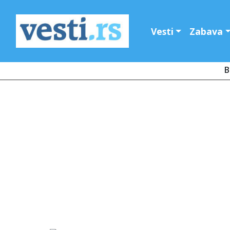
Vesti
Zabava
B