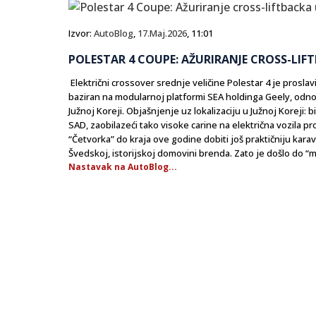
Izvor:
AutoBlog
,
17.Maj.2026
, 11:01
POLESTAR 4 COUPE: AŽURIRANJE CROSS-LIF
Električni crossover srednje veličine Polestar 4 je prosla
baziran na modularnoj platformi SEA holdinga Geely, odnos
Južnoj Koreji. Objašnjenje uz lokalizaciju u Južnoj Koreji
SAD, zaobilazeći tako visoke carine na električna vozila pr
“Četvorka” do kraja ove godine dobiti još praktičniju kara
Švedskoj, istorijskoj domovini brenda. Zato je došlo do “meš
Nastavak na AutoBlog...