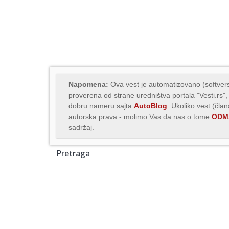
Napomena:
Ova vest je automatizovano (softvers
proverena od strane uredništva portala "Vesti.rs",
dobru nameru sajta
AutoBlog
. Ukoliko vest (čla
autorska prava - molimo Vas da nas o tome
ODMA
sadržaj.
Pretraga