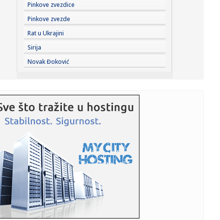
09:51:
Novi detalji užasa na Tajlandu: Učenik ubio babu i djeda
Pinkove zvezdice
prije ...
Pinkove zvezde
09:51:
Tramp ponovo "zakuvao" s državljanstvom: Donio dvije
Rat u Ukrajini
uredbe
Sirija
09:51:
Zbog asfaltiranja zatvoren dio Ulice Prvog krajiškog
Novak Đoković
korpusa
09:51:
Dunav otkrio tajnu staru 80 godina: Izronio motocikl
Vermahta, na...
09:51:
Mesni narezak
09:51:
Krvavi napad u školi na Tajlandu: Učenik (14) pucao,
sedmoro mr...
09:51:
Evropa gori FOTO
09:42:
Knežević najavio dokument koji će uzdrmati Podgoricu;
"Videće...
09:40:
Sud naložio Meti da uplati 567 miliona dolara za mentalno
zdravl...