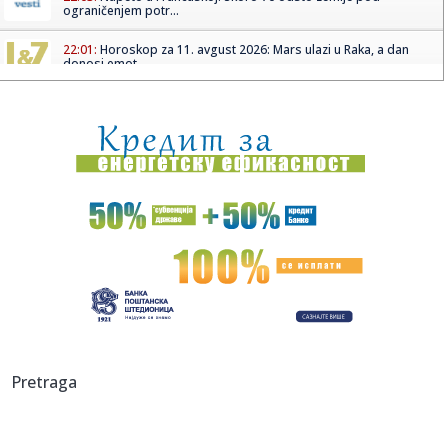
ograničenjem potr...
22:01:
Horoskop za 11. avgust 2026: Mars ulazi u Raka, a dan
donosi emot...
22:01:
Kolumbija zbraja mrtve :"Istrčali smo u pidžamama",
oglasila se...
22:01:
Zoran Galić se krije u Hrvatskoj, a iz BiH mu stiže 2.000 KM
pe...
22:01:
Tramp postavio zahtjev Iranu: Novi zaplet u pregovorima
22:01:
Afera s opasnim otpadom trese Hrvatsku, trag vodio i do
Dervente
22:01:
EU reaguje zbog Seute: Meta i TikTok dobili važan zadatak
21:56:
Drama u kući Kim Kardašijan: Policija uhapsila muškarca
Pretraga
21:55:
U Srbiji aktivna 23 požara; Vatra zahvatila više od 2.000
hekta...