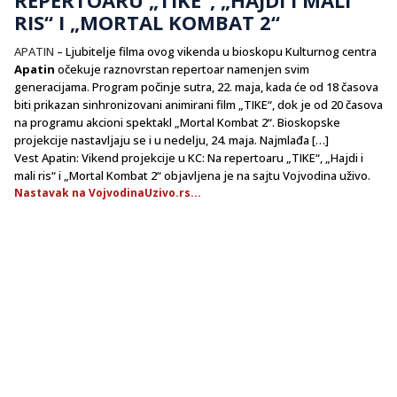
RIS“ I „MORTAL KOMBAT 2“
APATIN
– Ljubitelje filma ovog vikenda u bioskopu Kulturnog centra
Apatin
očekuje raznovrstan repertoar namenjen svim
generacijama. Program počinje sutra, 22. maja, kada će od 18 časova
biti prikazan sinhronizovani animirani film „TIKE“, dok je od 20 časova
na programu akcioni spektakl „Mortal Kombat 2“. Bioskopske
projekcije nastavljaju se i u nedelju, 24. maja. Najmlađa […]
Vest Apatin: Vikend projekcije u KC: Na repertoaru „TIKE“, „Hajdi i
mali ris“ i „Mortal Kombat 2“ objavljena je na sajtu Vojvodina uživo.
Nastavak na VojvodinaUzivo.rs...