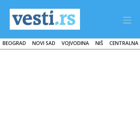
BEOGRAD
NOVI SAD
VOJVODINA
NIŠ
CENTRALNA 