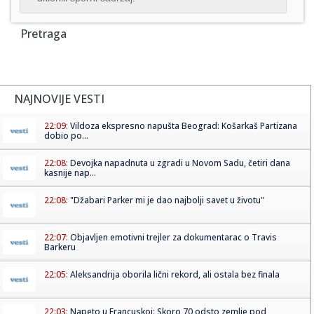
Pretraga
NAJNOVIJE VESTI
22:09:
Vildoza ekspresno napušta Beograd: Košarkaš Partizana
dobio po...
22:08:
Devojka napadnuta u zgradi u Novom Sadu, četiri dana
kasnije nap...
22:08:
"Džabari Parker mi je dao najbolji savet u životu"
22:07:
Objavljen emotivni trejler za dokumentarac o Travis
Barkeru
22:05:
Aleksandrija oborila lični rekord, ali ostala bez finala
22:03:
Napeto u Francuskoj: Skoro 70 odsto zemlje pod