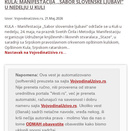
KULA: MANIFESTACIJA ,,SABOR SLOVENSKE LJUBAVI“
U NEDELJU U KULI
Izvor:
VojvodinaUzivo.rs
, 21.Maj.2026
KULA – Manifestacija ,,Sabor slovenske ljubavi“ održaće se u Kuli u
nedelju, 24. maja, na praznik Svetih Ćirila i Metodija. Manifestaciju
organizuje Udruženje književnih i likovnih stvaralaca ,,Staze“, u
saradnji sa Srpskom pravoslavnom crkvenom opštinom kulskom,
Opštinom Kula, Srpskom ratarskom...
Nastavak na VojvodinaUzivo.rs...
Napomena:
Ova vest je automatizovano
(softverski) preuzeta sa sajta
VojvodinaUzivo.rs
.
Nije preneta ručno, niti proverena od strane
uredništva portala "Vesti.rs", već je preneta
automatski, računajući na savesnost i dobru
nameru sajta
VojvodinaUzivo.rs
. Ukoliko vest
(članak) sadrži netačne navode, vređa nekog, ili
krši nečija autorska prava - molimo Vas da nas o
tome
ODMAH obavestite
obavestite kako bismo
uklonili sporni sadržaj.