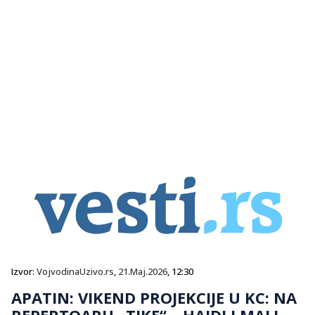
Izvor:
VojvodinaUzivo.rs
,
21.Maj.2026
, 12:30
APATIN: VIKEND PROJEKCIJE U KC: NA
REPERTOARU „TIKE“, „HAJDI I MALI