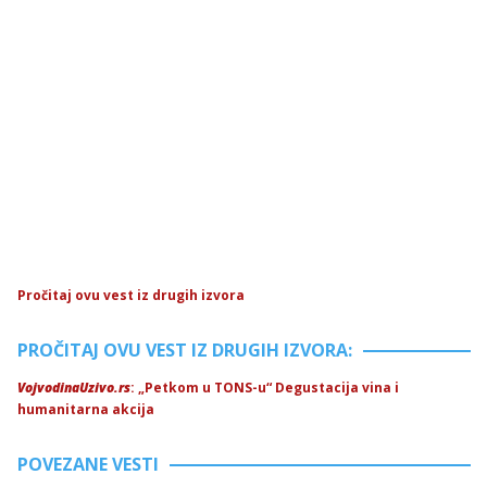
Pročitaj ovu vest iz drugih izvora
PROČITAJ OVU VEST IZ DRUGIH IZVORA:
VojvodinaUzivo.rs
: „Petkom u TONS-u“ Degustacija vina i
humanitarna akcija
POVEZANE VESTI