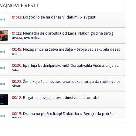
NAJNOVIJE VESTI
01:43:
Dogodilo se na današnji datum, 6. avgust
01:22:
Nemačka se oprostila od Lade: Nakon godina sivog
uvoza, uvoznik ...
00:45:
Nezapamćena žetva medalja – Srbija već sakupila deset
odli...
00:30:
Eparhija budimljansko-nikšićka zahvalila Vučiću: Litije su
sa...
00:22:
Žene koje žele nezaboravan seks moraju da rade ove tri
stvari
00:18:
Bugatti najavljuje novi jedinstveni automobil
00:15:
Drama na plaži u Italiji! Doktorka iz Beograda pritrčala
turist...
00:02:
Na današnji dan, 6. avgust