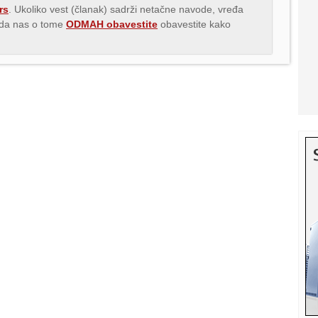
rs
. Ukoliko vest (članak) sadrži netačne navode, vređa
s da nas o tome
ODMAH obavestite
obavestite kako