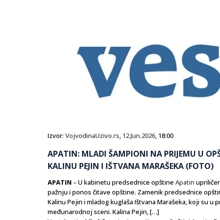
Izvor:
VojvodinaUzivo.rs
,
12.Jun.2026
, 18:00
APATIN: MLADI ŠAMPIONI NA PRIJEMU U OP
KALINU PEJIN I IŠTVANA MARAŠEKA (FOTO)
APATIN
– U kabinetu predsednice opštine
Apatin
upriliče
pažnju i ponos čitave opštine. Zamenik predsednice opšt
Kalinu Pejin i mladog kuglaša Ištvana Marašeka, koji su u
međunarodnoj sceni. Kalina Pejin, […]