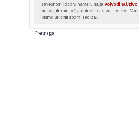
savesnost i dobru nameru sajta
VojvodinaUzivo.
nekog, ili krši nečija autorska prava - molimo Va
bismo uklonili sporni sadržaj.
Pretraga