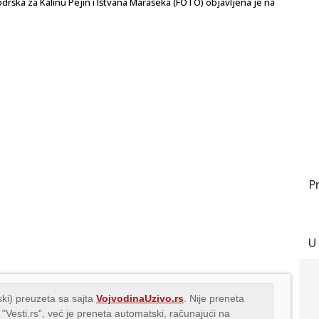
odrška za Kalinu Pejin i Ištvana Marašeka (FOTO) objavljena je na
P
U
ki) preuzeta sa sajta
VojvodinaUzivo.rs
. Nije preneta
 "Vesti.rs", već je preneta automatski, računajući na