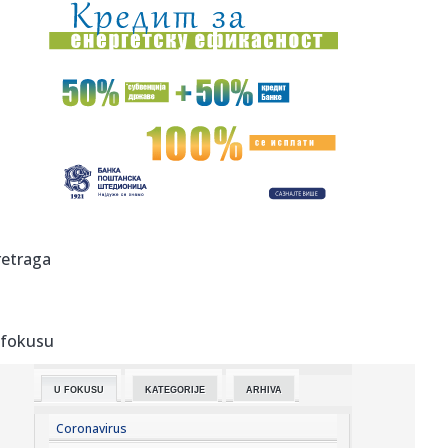
23:51:
Tri medalje za Srbiju na EP
23:47:
KIKS PANATINAIKOSA UPRKOS OGROMNIM ULAGANJIMA:
Grčki velikan vod...
23:46:
Tragedija kod Požarevca: Čovek stradao u požaru koji je
sam iz...
23:38:
Lara Gut-Behrami završila karijeru
23:35:
General Motors i SAIC produžili zajedničko ulaganje na još
retraga
20 ...
23:35:
Crveni alarm u Evropi: Rekordi padaju, reke presušuju,
požari b...
 fokusu
23:33:
Novi rat Anđeline Džoli i Breda Pita! Glumac traži da otkrije
...
U FOKUSU
KATEGORIJE
ARHIVA
23:27:
Pre „Černobiljske molitve“, stavite ovu knjigu nobelovke na
...
Coronavirus