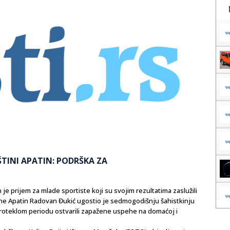
ŠTINI APATIN: PODRŠKA ZA
n je prijem za mlade sportiste koji su svojim rezultatima zaslužili
ine Apatin Radovan Đukić ugostio je sedmogodišnju šahistkinju
 proteklom periodu ostvarili zapažene uspehe na domaćoj i