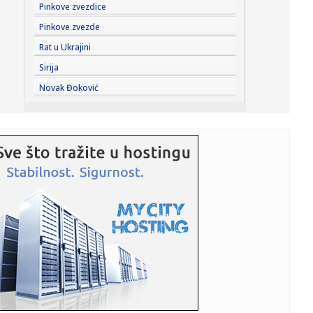
23:23:
Lavlje srce srpskih juniorki! Srbija u dramatičnoj završnici
Pinkove zvezdice
sr...
Pinkove zvezde
23:22:
Moskvu čeka pakao: Izdato ozbiljno upozorenje; Oglasili
Rat u Ukrajini
se meteo...
Sirija
23:21:
Betis očitao lekciju Arsenalu
Novak Đoković
23:19:
Roma dovela autora najprljavijeg poteza na Mundijalu
23:09:
KECMANOVIĆ PAO POSLE MARATONA: Srbin dobio prvi
set, pa poklekao...
23:06:
Bibi rekao "ne" Trampu
23:01:
Slučaj Huse B. iz BiH pokrenuo “lavinu” u Kelnu, provjerava
...
23:01:
Recept za zdrave brauni kuglice od čokolade koje se ne
peku (VID...
23:01:
Antonio Banderas progovorio o srčanom udaru: "To je
najbolja stv...