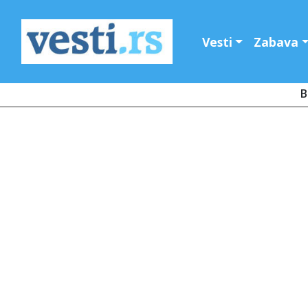
Vesti
Zabava
B