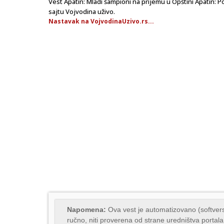
Vest Apatin: Mladi šampioni na prijemu u Opštini Apatin: P
sajtu Vojvodina uživo.
Nastavak na VojvodinaUzivo.rs...
Napomena:
Ova vest je automatizovano (softvers
ručno, niti proverena od strane uredništva portala