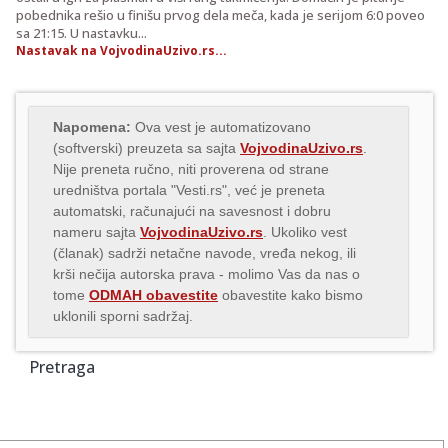
pobednika rešio u finišu prvog dela meča, kada je serijom 6:0 poveo
sa 21:15. U nastavku...
Nastavak na VojvodinaUzivo.rs...
Napomena:
Ova vest je automatizovano
(softverski) preuzeta sa sajta
VojvodinaUzivo.rs
.
Nije preneta ručno, niti proverena od strane
uredništva portala "Vesti.rs", već je preneta
automatski, računajući na savesnost i dobru
nameru sajta
VojvodinaUzivo.rs
. Ukoliko vest
(članak) sadrži netačne navode, vređa nekog, ili
krši nečija autorska prava - molimo Vas da nas o
tome
ODMAH obavestite
obavestite kako bismo
uklonili sporni sadržaj.
Pretraga