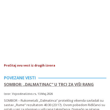
Pročitaj ovu vest iz drugih izvora
POVEZANE VESTI
SOMBOR: „DALMATINAC“ U TRCI ZA VIŠI RANG
Izvor:
VojvodinaUzivo.rs
, 13.Maj.2026
SOMBOR – Rukometaši „Dalmatinca“ proteklog vikenda savladali su
sastav „Rume“ rezultatom 40:30 (23:17). Ovom pobedom Riđičanci su
ostali u igri za plasman u viši rang takmičenja. Domaćin je pitanje