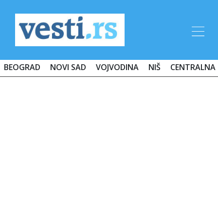
BEOGRAD
NOVI SAD
VOJVODINA
NIŠ
CENTRALNA 