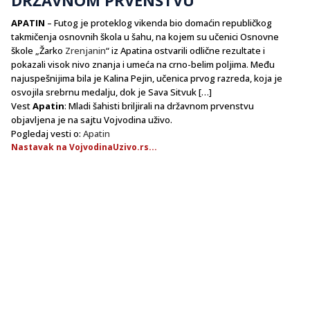
APATIN
– Futog je proteklog vikenda bio domaćin republičkog
takmičenja osnovnih škola u šahu, na kojem su učenici Osnovne
škole „Žarko
Zrenjanin
“ iz Apatina ostvarili odlične rezultate i
pokazali visok nivo znanja i umeća na crno-belim poljima. Među
najuspešnijima bila je Kalina Pejin, učenica prvog razreda, koja je
osvojila srebrnu medalju, dok je Sava Sitvuk […]
Vest
Apatin
: Mladi šahisti briljirali na državnom prvenstvu
objavljena je na sajtu Vojvodina uživo.
Pogledaj vesti o:
Apatin
Nastavak na VojvodinaUzivo.rs...