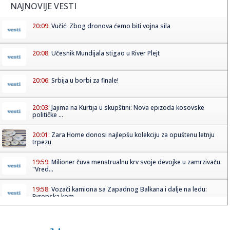
NAJNOVIJE VESTI
20:09:
Vučić: Zbog dronova ćemo biti vojna sila
20:08:
Učesnik Mundijala stigao u River Plejt
20:06:
Srbija u borbi za finale!
20:03:
Jajima na Kurtija u skupštini: Nova epizoda kosovske
političke ...
20:01:
Zara Home donosi najlepšu kolekciju za opuštenu letnju
trpezu
19:59:
Milioner čuva menstrualnu krv svoje devojke u zamrzivaču:
"Vred...
19:58:
Vozači kamiona sa Zapadnog Balkana i dalje na ledu:
Evropska kom...
19:56:
SAMARDŽIĆ PRELETEO CEO TEREN: Pogledajte kakvu je
majstoriju Sr...