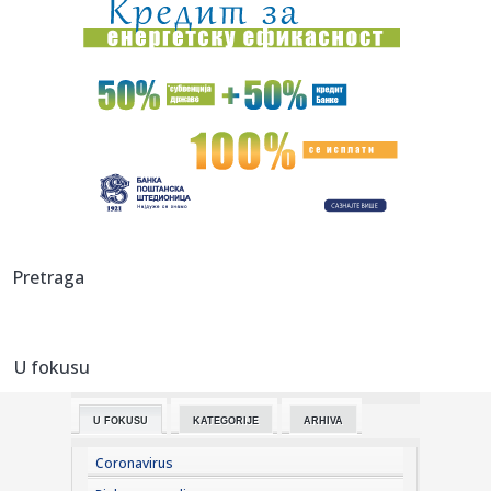
19:52:
Izmena trase sedmice od ponedeljka do srede
19:51:
Lejdi Guči primljena na intenzivnu negu: Evo šta se desilo!
19:51:
Do sada 14.000 prijava na portalu "Ko si, bre, ti" – svaka
prij...
19:48:
Akron osvojio prvi bod! Blagojević se izvinjavao, a sada je
odol...
19:48:
Zidanov sin posle Mundijala završio u drugoj ligi
Pretraga
19:48:
HETAFE POKAZAO ZUBE PRED PARTIZAN: Španac odoleo
Totenhemu u Lon...
U fokusu
19:46:
Španija u plamenu! Vatra progutala više od 4.000 hektara,
ljudi...
U FOKUSU
KATEGORIJE
ARHIVA
19:43:
Više od 30 dojava o požaru na Divčibarama: Vatre ipak nije
bil...
Coronavirus