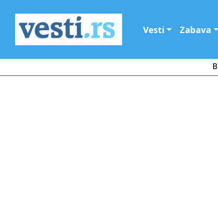
Vesti
Zabava
B