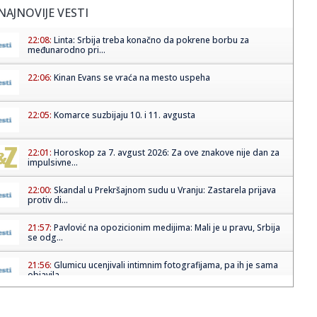
NAJNOVIJE VESTI
22:08:
Linta: Srbija treba konačno da pokrene borbu za
međunarodno pri...
22:06:
Kinan Evans se vraća na mesto uspeha
22:05:
Komarce suzbijaju 10. i 11. avgusta
22:01:
Horoskop za 7. avgust 2026: Za ove znakove nije dan za
impulsivne...
22:00:
Skandal u Prekršajnom sudu u Vranju: Zastarela prijava
protiv di...
21:57:
Pavlović na opozicionim medijima: Mali je u pravu, Srbija
se odg...
21:56:
Glumicu ucenjivali intimnim fotografijama, pa ih je sama
objavila...
21:55:
HUMSKA JE STREPELA, PA EKSPLODIRALA: Partizan na
poluvremenu ima ...