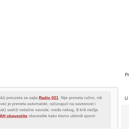
P
U
ki) preuzeta sa sajta
Radio 021
. Nije preneta ručno, niti
 već je preneta automatski, računajući na savesnost i
nak) sadrži netačne navode, vređa nekog, ili krši nečija
H obavestite
obavestite kako bismo uklonili sporni