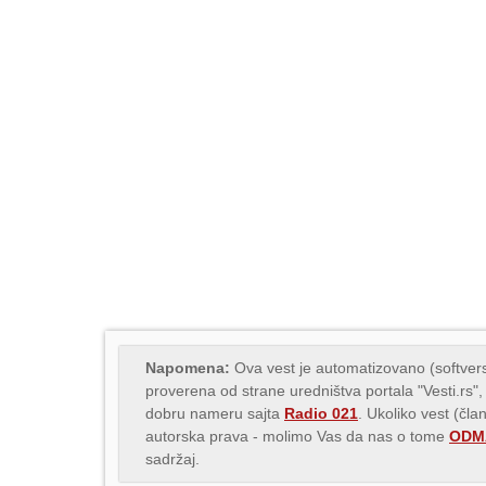
Napomena:
Ova vest je automatizovano (softvers
proverena od strane uredništva portala "Vesti.rs",
dobru nameru sajta
Radio 021
. Ukoliko vest (čla
autorska prava - molimo Vas da nas o tome
ODMA
sadržaj.