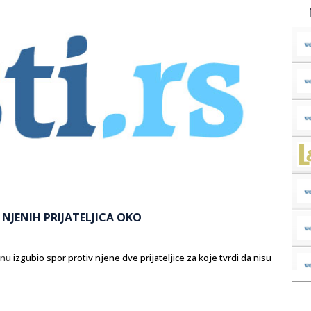
NJENIH PRIJATELJICA OKO
onu
izgubio spor protiv njene dve prijateljice za koje tvrdi da nisu