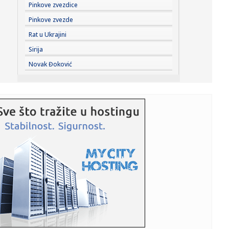
21:40:
Rijana snima novi album: ASAP Roki otkrio detalje
Pinkove zvezdice
Pinkove zvezde
21:40:
Skinula se devojka Bake Praseta: Pokazala savršeno telo
Rat u Ukrajini
(FOTO)
Sirija
21:39:
HAOS U SALCBURGU: Sudija povukao igrače sa terena,
Novak Đoković
domaćin se h...
21:36:
Novosadska policija zaplenila 85 kilograma droge:
Uhapšene tri o...
21:32:
Tramp brani Hegseta
21:31:
Fonseka: "Đoković je sve stariji – zato to predlaže"
21:25:
VIDEO: Test Jeep Compass
21:21:
Vučić otkrio o čemu će razgovarati sa Zelenskim: Evropski
put...
21:20:
Salah: "Prvi put u životu da sam doživeo ovako nešto"
VIDEO