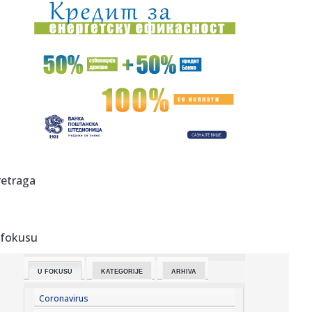
21:52:
"Delije" zovu na Marakanu: "Prepoznajemo momenat"
21:49:
Bez struje u petak u Zagužanu
21:45:
Kineski Luxeed RX izgleda kao kombinacija Ferrari
Purosanguea i X...
21:43:
Madona i Kajli Minog objavljuju prvu zajedničku pesmu
VIDEO
21:43:
Demba Sek se iskupio u Humskoj VIDEO
retraga
21:41:
VIDEO: Novosadski vatrogasci upućeni na ispomoć u
gašenju po...
 fokusu
21:41:
Knežević: "Da nije bilo Srbije i Vučića nikada ne bi
pobedili...
U FOKUSU
KATEGORIJE
ARHIVA
21:40:
Beograd spreman za rat bez rukavica – stižu svetski
šampioni ...
Coronavirus