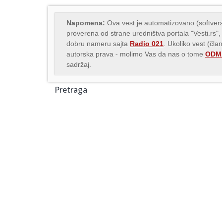
Napomena:
Ova vest je automatizovano (softvers
proverena od strane uredništva portala "Vesti.rs",
dobru nameru sajta
Radio 021
. Ukoliko vest (čla
autorska prava - molimo Vas da nas o tome
ODMA
sadržaj.
Pretraga