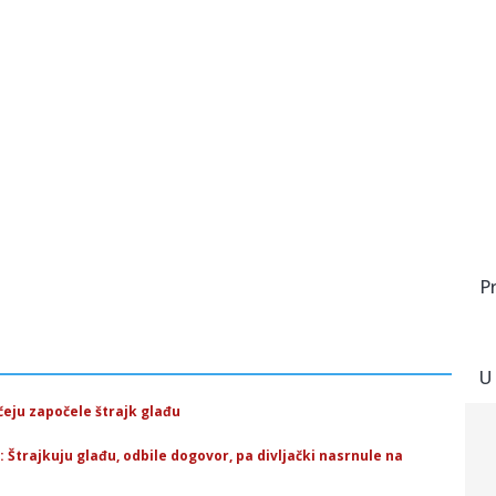
P
U
eju započele štrajk glađu
trajkuju glađu, odbile dogovor, pa divljački nasrnule na