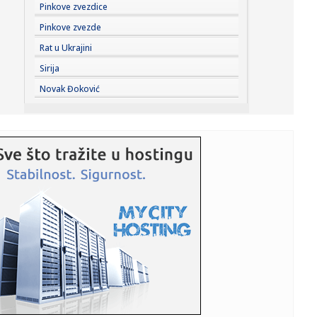
08:52:
Preminuće u svakom trenutku?
Pinkove zvezdice
Pinkove zvezde
08:48:
Трамп негирао да САД имају мањак ...
Rat u Ukrajini
Sirija
08:49:
Faraonski doček: Salah predstavljen pred 41.000 navijača
Novak Đoković
VIDEO
08:49:
Pucnjava u školi u Tajlandu: Šestoro mrtvih, napadač 14-
godi...
08:49:
Tajfun Delfin se približava ostrvima na jugu Japana,
zatvoren ae...
08:44:
АМСС: Путничка возила на граничном ...
08:46:
Devet aktivnih požara na otvorenom u Srbiji; Milenković:
"Spre...
08:42:
Фудбалери Борца победили Витебск у ...
08:41:
Тикток ограничава употребу ...