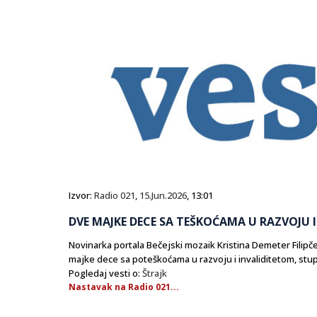
Izvor:
Radio 021
,
15.Jun.2026
, 13:01
DVE MAJKE DECE SA TEŠKOĆAMA U RAZVOJU I
Novinarka portala Bečejski mozaik Kristina Demeter Filipč
majke dece sa poteškoćama u razvoju i invaliditetom, stupi
Pogledaj vesti o:
Štrajk
Nastavak na Radio 021...