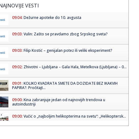
NAJNOVIJE VESTI
09:04:
Dežurne apoteke do 10. avgusta
09:03:
Vulin: Zašto se pravdamo zbog Srpskog sveta?
09:03:
Filip Kostić – genijalan potez ili veliki eksperiment?
09:02:
Zhivotni – Ljubljana – Gala Hala, Metelkova (Ljubljana) – 0...
09:01:
KOLIKO KVADRATA SMETE DA DOZIDATE BEZ IKAKVIH
PAPIRA?: Pročitajt...
09:00:
Kina zabranjuje jedan od najnovijih trendova u
autoindustriji
09:00:
Vučić o „najboljim helikopterima na svetu“: „Helikoptersk...
08:59:
Ovaj znak pročita čoveka za samo pet minuta