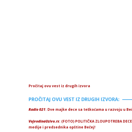
Pročitaj ovu vest iz drugih izvora
PROČITAJ OVU VEST IZ DRUGIH IZVORA:
Radio 021
: Dve majke dece sa teškoćama u razvoju u Beč
VojvodinaUzivo.rs
: (FOTO) POLITIČKA ZLOUPOTREBA DECE: Š
medije i predsednika opštine Bečej!