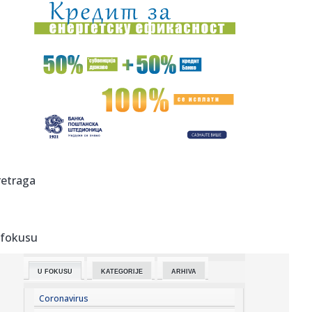
08:59:
Vladimir Đukanović: Lako može da se desi da na izborima
bude v...
08:58:
Salah objavio "rat" istanbulskim velikanima: U Trabzon
sam došao...
08:57:
HETAFE U PROBLEMU: Ovo im nikako nije trebalo pred
moguć duel sa...
08:56:
Mračna tajna porodice sa Novog Beograda: Komšije
otkrile šta s...
08:56:
Prodata avio-kompanija: Amerikanci preuzeli
retraga
niskobudžetnog avio-...
08:51:
Бразилски фудбалер Винисијус ...
 fokusu
08:54:
OSMOSMERKA: Dilan ili Korto?
U FOKUSU
KATEGORIJE
ARHIVA
08:51:
Авио-компанија „Виз ер” пријавила ...
Coronavirus