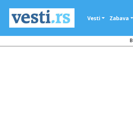
Vesti
Zabava
B