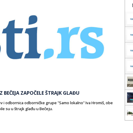
Z BEČEJA ZAPOČELE ŠTRAJK GLAĐU
ev i odbornica odborničke grupe "Samo lokalno" Iva Hromiš, obe
le su u štrajk glađu u Bečeju.