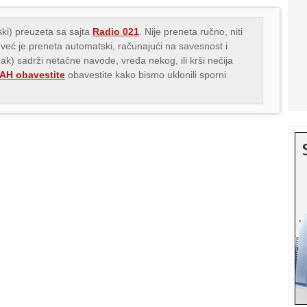
ki) preuzeta sa sajta
Radio 021
. Nije preneta ručno, niti
 već je preneta automatski, računajući na savesnost i
nak) sadrži netačne navode, vređa nekog, ili krši nečija
H obavestite
obavestite kako bismo uklonili sporni